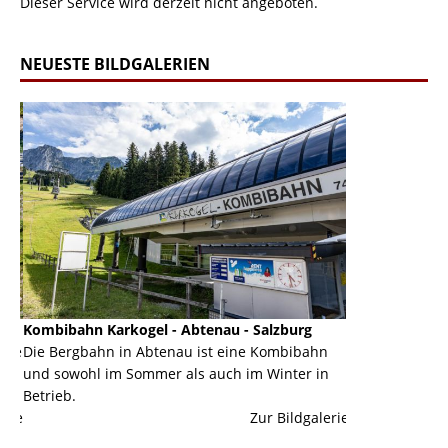
Dieser Service wird derzeit nicht angeboten.
NEUESTE BILDGALERIEN
Kombibahn Karkogel - Abtenau - Salzburg
Garmisch-Part
ine
Die Bergbahn in Abtenau ist eine Kombibahn
Garmisch-Parte
und sowohl im Sommer als auch im Winter in
der Hauptorte 
Betrieb.
einer Grandios
erie
Zur Bildgalerie
majestätisch...