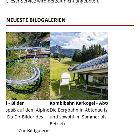
Dieser Service wird derzeit nicht angeboten.
NEUESTE BILDGALERIEN
Kombibahn Karkogel - Abtenau - Salzburg
Garmisch-
 Alpine
Die Bergbahn in Abtenau ist eine Kombibahn
Garmisch-P
r des
und sowohl im Sommer als auch im Winter in
der Haupto
Betrieb.
einer Gran
dgalerie
Zur Bildgalerie
majestätisc