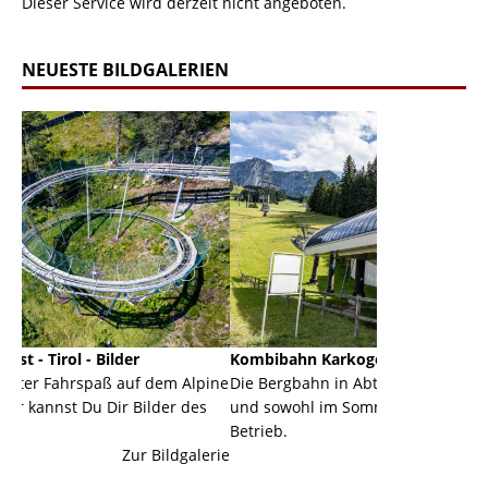
Dieser Service wird derzeit nicht angeboten.
NEUESTE BILDGALERIEN
er
Kombibahn Karkogel - Abtenau - Salzburg
Gar
auf dem Alpine
Die Bergbahn in Abtenau ist eine Kombibahn
Garm
 Bilder des
und sowohl im Sommer als auch im Winter in
der 
Betrieb.
eine
Zur Bildgalerie
Zur Bildgalerie
maje