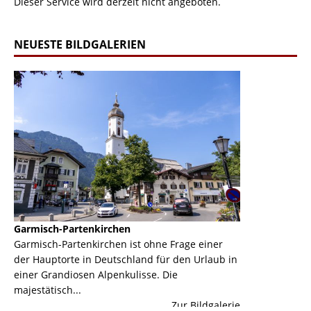
Dieser Service wird derzeit nicht angeboten.
NEUESTE BILDGALERIEN
Garmisch-Partenkirchen
Panoramabahn E
Garmisch-Partenkirchen ist ohne Frage einer
Hier kannst Du
der Hauptorte in Deutschland für den Urlaub in
Elfer im Stubai
einer Grandiosen Alpenkulisse. Die
erie
majestätisch...
Zur Bildgalerie