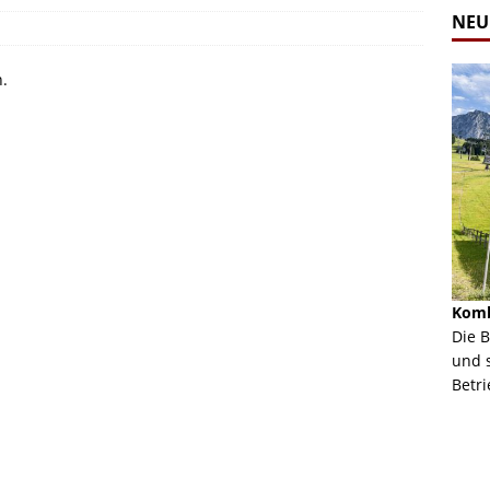
NEU
n.
Alpine Coaster - Imst - Tirol - Bilder
Komb
n in Leogang
Mehr als 3,5 Kilometer Fahrspaß auf dem Alpine
Die 
Coaster in Imst! Hier kannst Du Dir Bilder des
und 
ur Bildgalerie
Coasters ansehen.
Betri
Zur Bildgalerie