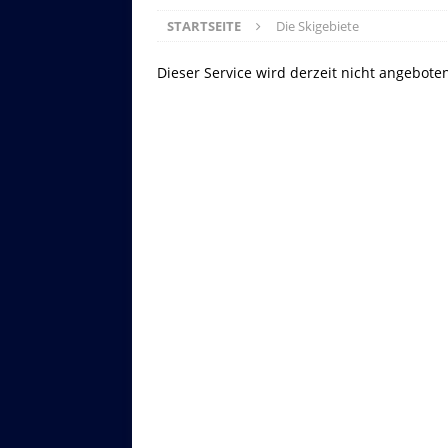
STARTSEITE
Die Skigebiete
Dieser Service wird derzeit nicht angebote
Asitzbahn - Leogang - Bilder
Schau Dir hier Bilder der Asitzbah
an.
Z