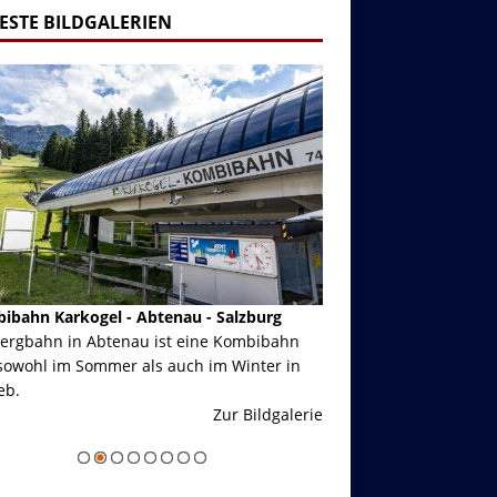
ESTE BILDGALERIEN
ibahn Karkogel - Abtenau - Salzburg
Garmisch-Partenkirch
Bergbahn in Abtenau ist eine Kombibahn
Garmisch-Partenkirchen
sowohl im Sommer als auch im Winter in
der Hauptorte in Deuts
eb.
einer Grandiosen Alpen
Zur Bildgalerie
majestätisch...