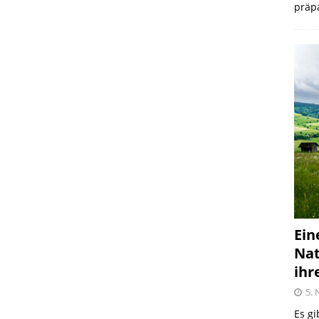
präpa
Ein
Nat
ihr
5.
Es gi