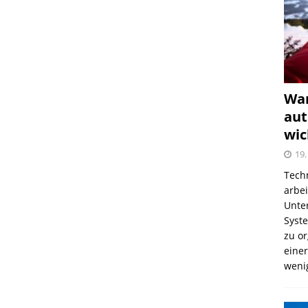
War
aut
wic
19.
Tech
arbe
Unter
Syst
zu o
einer
weni