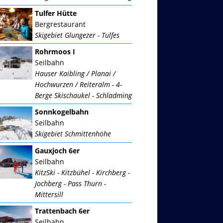
Tulfer Hütte
Bergrestaurant
Skigebiet Glungezer - Tulfes
Rohrmoos I
Seilbahn
Hauser Kaibling / Planai /
Hochwurzen / Reiteralm - 4-
Berge Skischaukel - Schladming
Sonnkogelbahn
Seilbahn
Skigebiet Schmittenhöhe
Gauxjoch 6er
Seilbahn
KitzSki - Kitzbühel - Kirchberg -
Jochberg - Pass Thurn -
Mittersill
Trattenbach 6er
Seilbahn