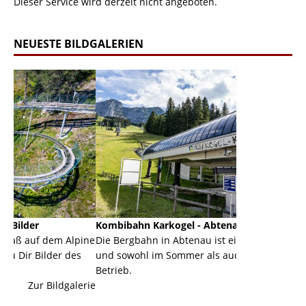
Dieser Service wird derzeit nicht angeboten.
NEUESTE BILDGALERIEN
Kombibahn Karkogel - Abtenau - Salzburg
Garmisch-P
 Alpine
Die Bergbahn in Abtenau ist eine Kombibahn
Garmisch-Pa
 des
und sowohl im Sommer als auch im Winter in
der Hauptor
Betrieb.
einer Grand
galerie
Zur Bildgalerie
majestätisch