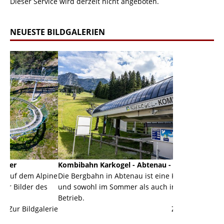
Dieser Service wird derzeit nicht angeboten.
NEUESTE BILDGALERIEN
Kombibahn Karkogel - Abtenau - Salzburg
Garmisch-Par
pine
Die Bergbahn in Abtenau ist eine Kombibahn
Garmisch-Part
es
und sowohl im Sommer als auch im Winter in
der Hauptorte
Betrieb.
einer Grandio
lerie
Zur Bildgalerie
majestätisch..