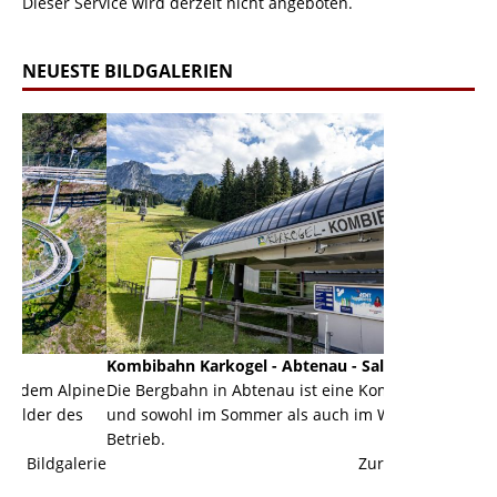
Dieser Service wird derzeit nicht angeboten.
NEUESTE BILDGALERIEN
Kombibahn Karkogel - Abtenau - Salzburg
Garmisch-Par
pine
Die Bergbahn in Abtenau ist eine Kombibahn
Garmisch-Parte
s
und sowohl im Sommer als auch im Winter in
der Hauptorte 
Betrieb.
einer Grandios
erie
Zur Bildgalerie
majestätisch...