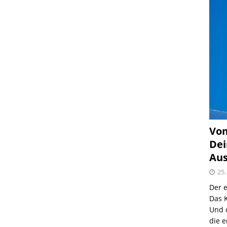
Vom
Dei
Aus
25.
Der e
Das K
Und 
die e