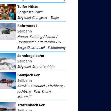
Tulfer Hütte
Bergrestaurant
Skigebiet Glungezer - Tulfes
Rohrmoos I
Seilbahn
Hauser Kaibling / Planai /
Hochwurzen / Reiteralm - 4-
Berge Skischaukel - Schladming
Sonnkogelbahn
Seilbahn
Skigebiet Schmittenhöhe
Gauxjoch 6er
Seilbahn
KitzSki - Kitzbühel - Kirchberg -
Jochberg - Pass Thurn -
Mittersill
Trattenbach 6er
Seilbahn