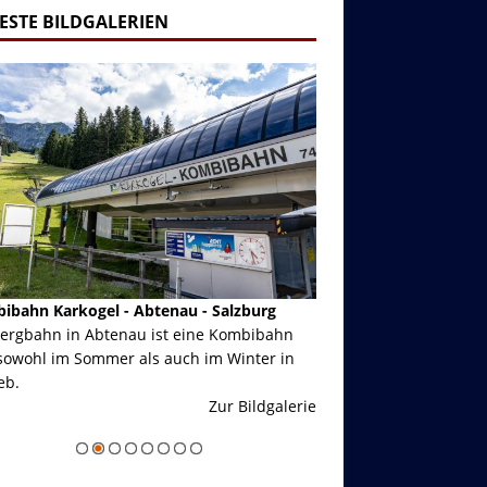
ESTE BILDGALERIEN
ibahn Karkogel - Abtenau - Salzburg
Garmisch-Partenkirch
Bergbahn in Abtenau ist eine Kombibahn
Garmisch-Partenkirchen
sowohl im Sommer als auch im Winter in
der Hauptorte in Deuts
eb.
einer Grandiosen Alpen
Zur Bildgalerie
majestätisch...