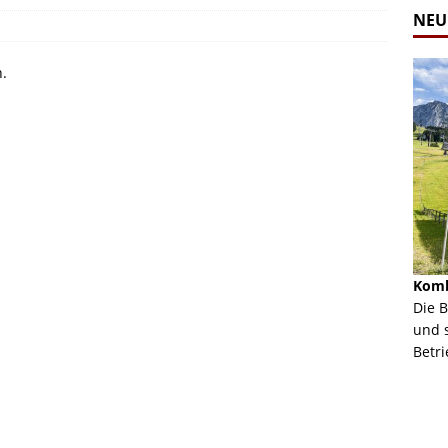
NEU
n.
Alpine Coaster - Imst - Tirol - Bilder
Komb
n in Leogang
Mehr als 3,5 Kilometer Fahrspaß auf dem Alpine
Die 
Coaster in Imst! Hier kannst Du Dir Bilder des
und 
ur Bildgalerie
Coasters ansehen.
Betri
Zur Bildgalerie