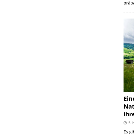
präpa
Ein
Nat
ihr
5.
Es gi