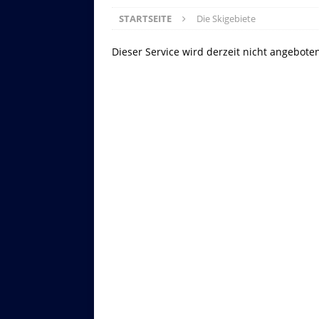
STARTSEITE
Die Skigebiete
Dieser Service wird derzeit nicht angebote
Asitzbahn - Leogang - Bilder
Schau Dir hier Bilder der Asitzbah
an.
Z