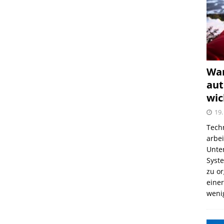
War
aut
wic
19.
Tech
arbe
Unter
Syst
zu o
einer
weni