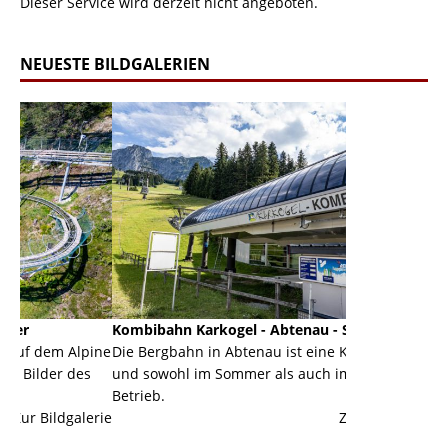
Dieser Service wird derzeit nicht angeboten.
NEUESTE BILDGALERIEN
Kombibahn Karkogel - Abtenau - Salzburg
Garmisch-Par
pine
Die Bergbahn in Abtenau ist eine Kombibahn
Garmisch-Part
s
und sowohl im Sommer als auch im Winter in
der Hauptorte
Betrieb.
einer Grandio
lerie
Zur Bildgalerie
majestätisch..