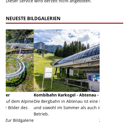
Dieser Service wird derzeit nicht angeboten.
NEUESTE BILDGALERIEN
Kombibahn Karkogel - Abtenau - Salzburg
Garmisch-Par
pine
Die Bergbahn in Abtenau ist eine Kombibahn
Garmisch-Part
es
und sowohl im Sommer als auch im Winter in
der Hauptorte
Betrieb.
einer Grandio
lerie
Zur Bildgalerie
majestätisch..