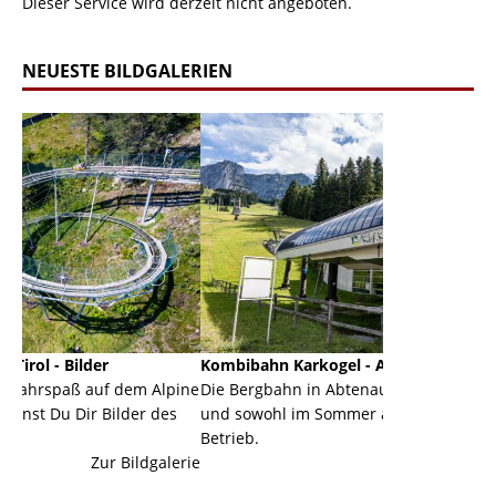
Dieser Service wird derzeit nicht angeboten.
NEUESTE BILDGALERIEN
Kombibahn Karkogel - Abtenau - Salzburg
Garmisc
em Alpine
Die Bergbahn in Abtenau ist eine Kombibahn
Garmisch
der des
und sowohl im Sommer als auch im Winter in
der Haup
Betrieb.
einer Gr
ildgalerie
Zur Bildgalerie
majestäti