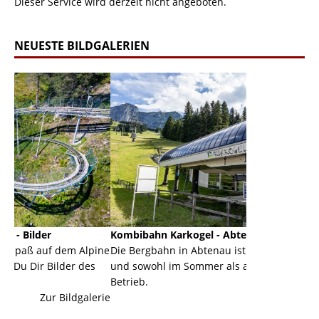
Dieser Service wird derzeit nicht angeboten.
NEUESTE BILDGALERIEN
Kombibahn Karkogel - Abtenau - Salzburg
Garmisch-P
Alpine
Die Bergbahn in Abtenau ist eine Kombibahn
Garmisch-Pa
 des
und sowohl im Sommer als auch im Winter in
der Hauptor
Betrieb.
einer Grand
galerie
Zur Bildgalerie
majestätisch