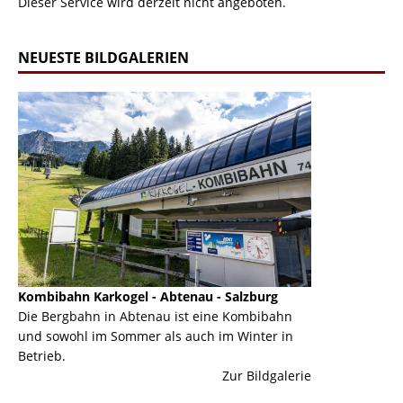
Dieser Service wird derzeit nicht angeboten.
NEUESTE BILDGALERIEN
Kombibahn Karkogel - Abtenau - Salzburg
Garmisch-Part
ine
Die Bergbahn in Abtenau ist eine Kombibahn
Garmisch-Parte
und sowohl im Sommer als auch im Winter in
der Hauptorte 
Betrieb.
einer Grandios
erie
Zur Bildgalerie
majestätisch...