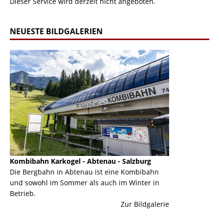
Dieser Service wird derzeit nicht angeboten.
NEUESTE BILDGALERIEN
Kombibahn Karkogel - Abtenau - Salzburg
Garmisch-Part
ine
Die Bergbahn in Abtenau ist eine Kombibahn
Garmisch-Parte
und sowohl im Sommer als auch im Winter in
der Hauptorte 
Betrieb.
einer Grandios
erie
Zur Bildgalerie
majestätisch...