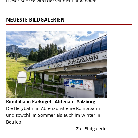
Dieser Service wird derzeit nicht angeboten.
NEUESTE BILDGALERIEN
Kombibahn Karkogel - Abtenau - Salzburg
Garmisch-Part
ine
Die Bergbahn in Abtenau ist eine Kombibahn
Garmisch-Parte
und sowohl im Sommer als auch im Winter in
der Hauptorte 
Betrieb.
einer Grandios
erie
Zur Bildgalerie
majestätisch...