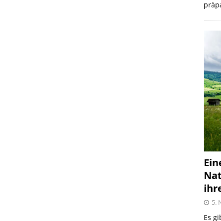
präpa
Ein
Nat
ihr
5.
Es gi