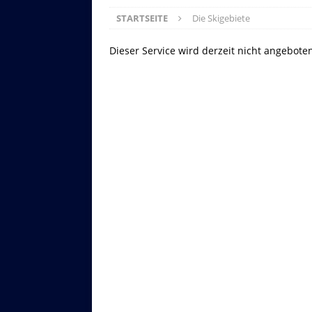
STARTSEITE
Die Skigebiete
Dieser Service wird derzeit nicht angebote
Asitzbahn - Leogang - Bilder
Schau Dir hier Bilder der Asitzbah
an.
Z