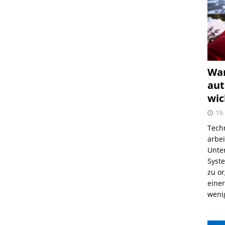
War
aut
wic
19.
Tech
arbe
Unter
Syst
zu o
einer
weni