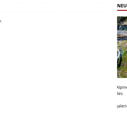
NEU
n.
Alpine Coaster - Imst - Tirol - Bilder
Komb
n in Leogang
Mehr als 3,5 Kilometer Fahrspaß auf dem Alpine
Die 
Coaster in Imst! Hier kannst Du Dir Bilder des
und 
ur Bildgalerie
Coasters ansehen.
Betri
Zur Bildgalerie