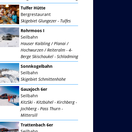
Tulfer Hütte
Bergrestaurant
Skigebiet Glungezer - Tulfes
Rohrmoos I
Seilbahn
Hauser Kaibling / Planai /
Hochwurzen / Reiteralm - 4-
Berge Skischaukel - Schladming
Sonnkogelbahn
Seilbahn
Skigebiet Schmittenhöhe
Gauxjoch 6er
Seilbahn
KitzSki - Kitzbühel - Kirchberg -
Jochberg - Pass Thurn -
Mittersill
Trattenbach 6er
Seilbahn