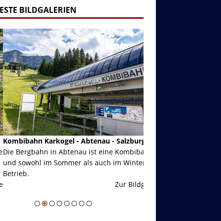
ESTE BILDGALERIEN
ibahn Karkogel - Abtenau - Salzburg
Garmisch-Partenkirch
Bergbahn in Abtenau ist eine Kombibahn
Garmisch-Partenkirchen
sowohl im Sommer als auch im Winter in
der Hauptorte in Deuts
eb.
einer Grandiosen Alpen
Zur Bildgalerie
majestätisch...