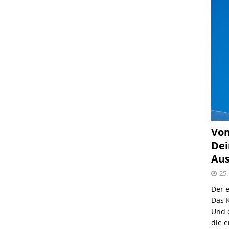
Vom
Dei
Aus
25.
Der e
Das K
Und 
die e