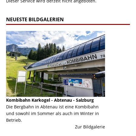
Dieser Service wird derzeit nicht angeboten.
NEUESTE BILDGALERIEN
Kombibahn Karkogel - Abtenau - Salzburg
Garmisch-Part
ine
Die Bergbahn in Abtenau ist eine Kombibahn
Garmisch-Parte
und sowohl im Sommer als auch im Winter in
der Hauptorte 
Betrieb.
einer Grandios
erie
Zur Bildgalerie
majestätisch...