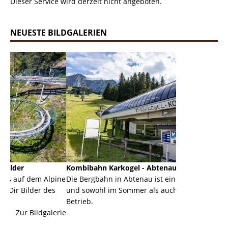
Dieser Service wird derzeit nicht angeboten.
NEUESTE BILDGALERIEN
Kombibahn Karkogel - Abtenau - Salzburg
Garmisch-Pa
lpine
Die Bergbahn in Abtenau ist eine Kombibahn
Garmisch-Par
des
und sowohl im Sommer als auch im Winter in
der Hauptort
Betrieb.
einer Grandi
alerie
Zur Bildgalerie
majestätisch.