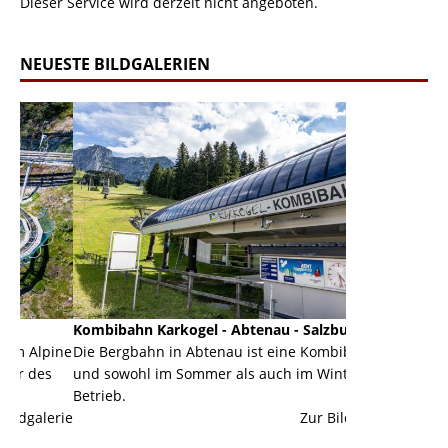
Dieser Service wird derzeit nicht angeboten.
NEUESTE BILDGALERIEN
Kombibahn Karkogel - Abtenau - Salzburg
Garmisch-Part
ine
Die Bergbahn in Abtenau ist eine Kombibahn
Garmisch-Parte
und sowohl im Sommer als auch im Winter in
der Hauptorte 
Betrieb.
einer Grandios
erie
Zur Bildgalerie
majestätisch...