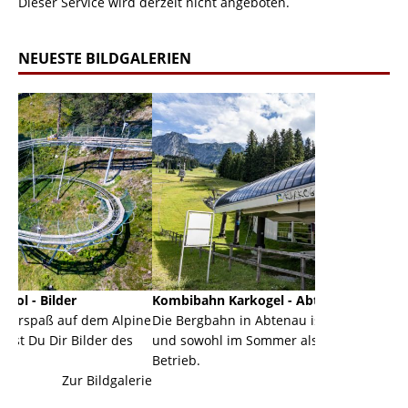
Dieser Service wird derzeit nicht angeboten.
NEUESTE BILDGALERIEN
Kombibahn Karkogel - Abtenau - Salzburg
Garmisch
em Alpine
Die Bergbahn in Abtenau ist eine Kombibahn
Garmisch
er des
und sowohl im Sommer als auch im Winter in
der Haup
Betrieb.
einer Gr
ildgalerie
Zur Bildgalerie
majestäti