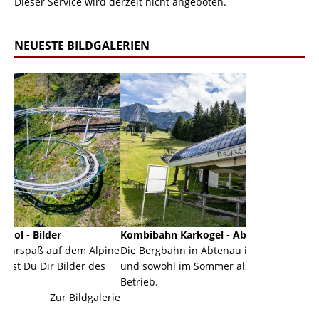
Dieser Service wird derzeit nicht angeboten.
NEUESTE BILDGALERIEN
Kombibahn Karkogel - Abtenau - Salzburg
Garmisch
m Alpine
Die Bergbahn in Abtenau ist eine Kombibahn
Garmisch-
er des
und sowohl im Sommer als auch im Winter in
der Haupt
Betrieb.
einer Gra
ldgalerie
Zur Bildgalerie
majestätis