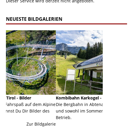
Dieser Service wird derzeit nicht angeboten.
NEUESTE BILDGALERIEN
Kombibahn Karkogel - Abtenau - Salzburg
Garmis
 dem Alpine
Die Bergbahn in Abtenau ist eine Kombibahn
Garmis
ilder des
und sowohl im Sommer als auch im Winter in
der Ha
Betrieb.
einer 
 Bildgalerie
Zur Bildgalerie
majestä