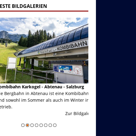
ESTE BILDGALERIEN
ibahn Karkogel - Abtenau - Salzburg
Garmisch-Partenkirch
Bergbahn in Abtenau ist eine Kombibahn
Garmisch-Partenkirchen
sowohl im Sommer als auch im Winter in
der Hauptorte in Deuts
eb.
einer Grandiosen Alpen
Zur Bildgalerie
majestätisch...