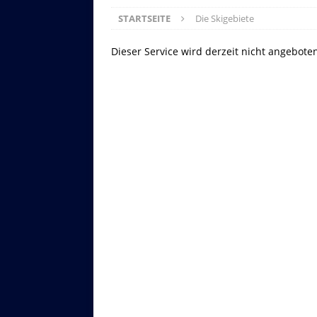
STARTSEITE
Die Skigebiete
Dieser Service wird derzeit nicht angebote
Asitzbahn - Leogang - Bilder
Schau Dir hier Bilder der Asitzbah
an.
Z