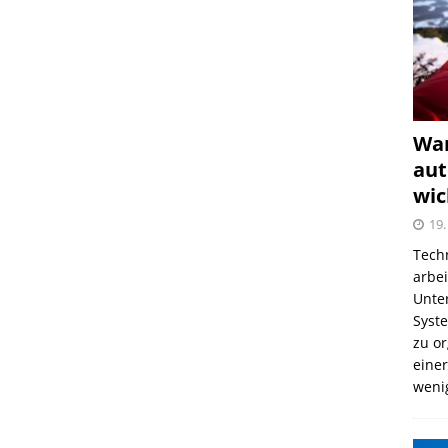
War
aut
wic
19.
Tech
arbe
Unter
Syst
zu o
einer
weni