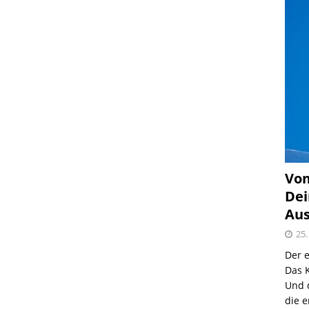
Vom
Dei
Aus
25.
Der e
Das K
Und 
die e