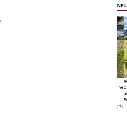
NEU
n.
Alpine Coaster - Imst - Tirol - Bilder
Komb
n in Leogang
Mehr als 3,5 Kilometer Fahrspaß auf dem Alpine
Die 
Coaster in Imst! Hier kannst Du Dir Bilder des
und 
ur Bildgalerie
Coasters ansehen.
Betri
Zur Bildgalerie