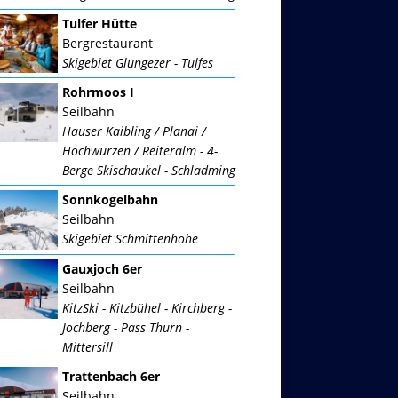
Tulfer Hütte
Bergrestaurant
Skigebiet Glungezer - Tulfes
Rohrmoos I
Seilbahn
Hauser Kaibling / Planai /
Hochwurzen / Reiteralm - 4-
Berge Skischaukel - Schladming
Sonnkogelbahn
Seilbahn
Skigebiet Schmittenhöhe
Gauxjoch 6er
Seilbahn
KitzSki - Kitzbühel - Kirchberg -
Jochberg - Pass Thurn -
Mittersill
Trattenbach 6er
Seilbahn