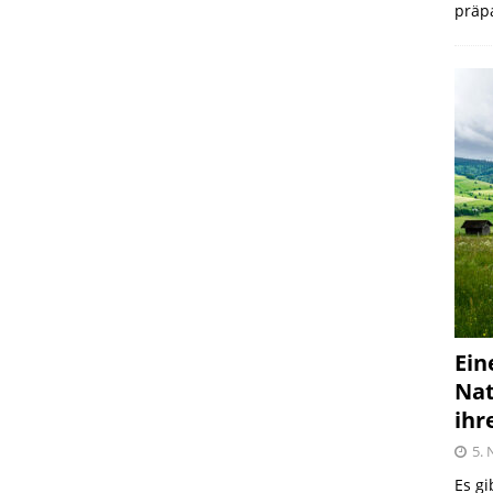
präpa
Ein
Nat
ihr
5.
Es gi