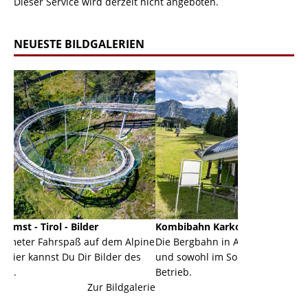
Dieser Service wird derzeit nicht angeboten.
NEUESTE BILDGALERIEN
der
Kombibahn Karkogel - Abtenau - Salzburg
Gar
auf dem Alpine
Die Bergbahn in Abtenau ist eine Kombibahn
Gar
r Bilder des
und sowohl im Sommer als auch im Winter in
der
Betrieb.
ein
Zur Bildgalerie
Zur Bildgalerie
maj