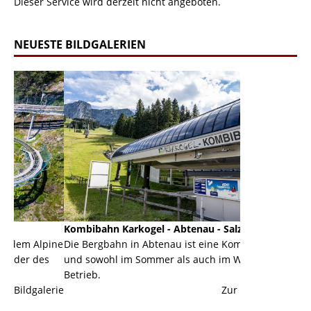
Dieser Service wird derzeit nicht angeboten.
NEUESTE BILDGALERIEN
Kombibahn Karkogel - Abtenau - Salzburg
Garmisch-Part
pine
Die Bergbahn in Abtenau ist eine Kombibahn
Garmisch-Parte
s
und sowohl im Sommer als auch im Winter in
der Hauptorte 
Betrieb.
einer Grandios
erie
Zur Bildgalerie
majestätisch...