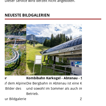
Dieser Service wird derzeit nicht angeboten.
NEUESTE BILDGALERIEN
Kombibahn Karkogel - Abtenau - Salzburg
Garmisch-Par
pine
Die Bergbahn in Abtenau ist eine Kombibahn
Garmisch-Part
s
und sowohl im Sommer als auch im Winter in
der Hauptorte
Betrieb.
einer Grandio
lerie
Zur Bildgalerie
majestätisch..