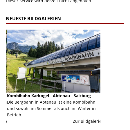
Dieser Service wird derzeit nicht angeboten.
NEUESTE BILDGALERIEN
Kombibahn Karkogel - Abtenau - Salzburg
Garmisch-Part
ine
Die Bergbahn in Abtenau ist eine Kombibahn
Garmisch-Parte
und sowohl im Sommer als auch im Winter in
der Hauptorte 
Betrieb.
einer Grandios
erie
Zur Bildgalerie
majestätisch...