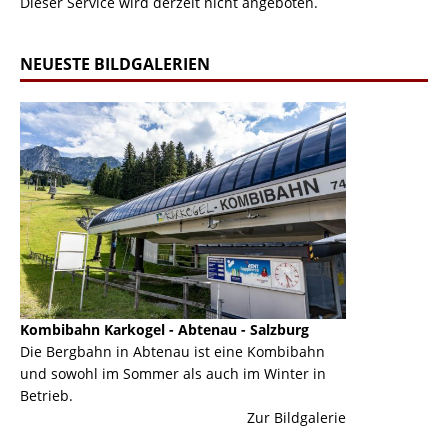
Dieser Service wird derzeit nicht angeboten.
NEUESTE BILDGALERIEN
Kombibahn Karkogel - Abtenau - Salzburg
Garmisch-Part
ine
Die Bergbahn in Abtenau ist eine Kombibahn
Garmisch-Parte
und sowohl im Sommer als auch im Winter in
der Hauptorte 
Betrieb.
einer Grandios
erie
Zur Bildgalerie
majestätisch...