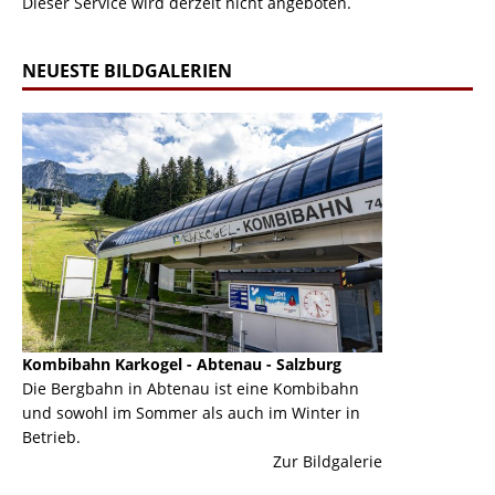
Dieser Service wird derzeit nicht angeboten.
NEUESTE BILDGALERIEN
Kombibahn Karkogel - Abtenau - Salzburg
Garmisch-Part
ine
Die Bergbahn in Abtenau ist eine Kombibahn
Garmisch-Parte
und sowohl im Sommer als auch im Winter in
der Hauptorte 
Betrieb.
einer Grandios
erie
Zur Bildgalerie
majestätisch...