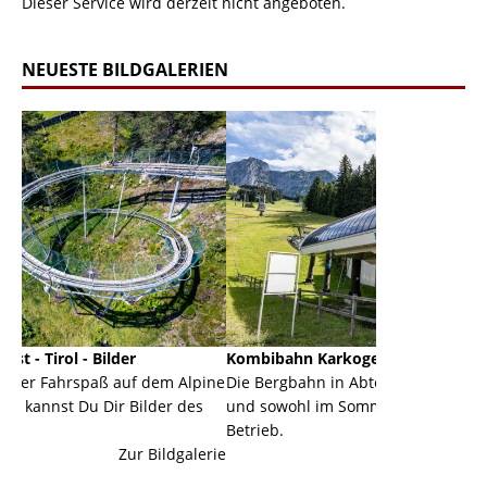
Dieser Service wird derzeit nicht angeboten.
NEUESTE BILDGALERIEN
Kombibahn Karkogel - Abtenau - Salzburg
Garmis
 dem Alpine
Die Bergbahn in Abtenau ist eine Kombibahn
Garmis
ilder des
und sowohl im Sommer als auch im Winter in
der Ha
Betrieb.
einer 
 Bildgalerie
Zur Bildgalerie
majestä