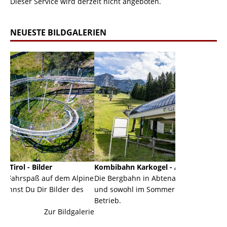
Dieser Service wird derzeit nicht angeboten.
NEUESTE BILDGALERIEN
Kombibahn Karkogel - Abtenau - Salzburg
Garmisch
em Alpine
Die Bergbahn in Abtenau ist eine Kombibahn
Garmisch
er des
und sowohl im Sommer als auch im Winter in
der Haup
Betrieb.
einer Gr
ildgalerie
Zur Bildgalerie
majestäti