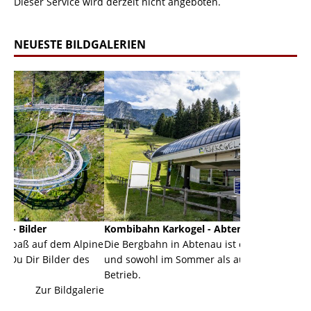
Dieser Service wird derzeit nicht angeboten.
NEUESTE BILDGALERIEN
Kombibahn Karkogel - Abtenau - Salzburg
Garmisch-P
 Alpine
Die Bergbahn in Abtenau ist eine Kombibahn
Garmisch-Pa
 des
und sowohl im Sommer als auch im Winter in
der Hauptor
Betrieb.
einer Grand
galerie
Zur Bildgalerie
majestätisc