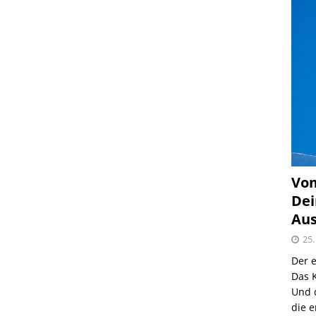
Vom
Dei
Aus
25.
Der e
Das K
Und 
die e