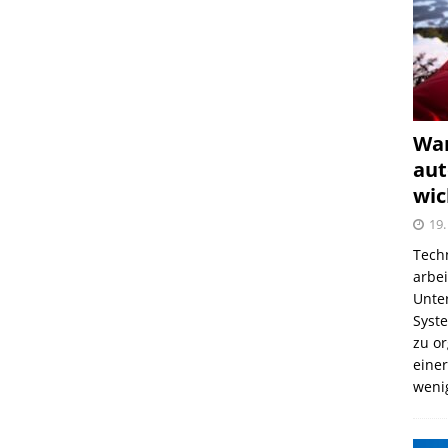
War
aut
wic
19.
Tech
arbe
Unter
Syst
zu o
einer
weni