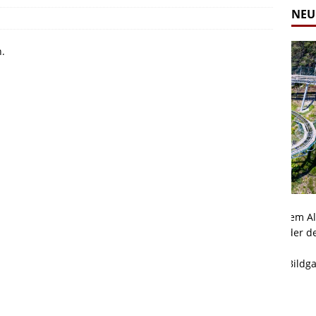
NEU
n.
Alpine Coaster - Imst - Tirol - Bilder
Komb
n in Leogang
Mehr als 3,5 Kilometer Fahrspaß auf dem Alpine
Die 
Coaster in Imst! Hier kannst Du Dir Bilder des
und 
ur Bildgalerie
Coasters ansehen.
Betri
Zur Bildgalerie