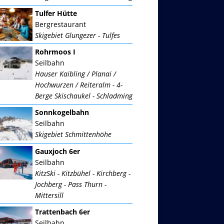
Tulfer Hütte
Bergrestaurant
Skigebiet Glungezer - Tulfes
Rohrmoos I
Seilbahn
Hauser Kaibling / Planai /
Hochwurzen / Reiteralm - 4-
Berge Skischaukel - Schladming
Sonnkogelbahn
Seilbahn
Skigebiet Schmittenhöhe
Gauxjoch 6er
Seilbahn
KitzSki - Kitzbühel - Kirchberg -
Jochberg - Pass Thurn -
Mittersill
Trattenbach 6er
Seilbahn