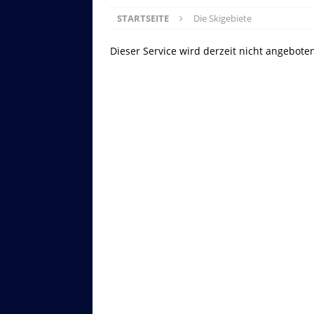
STARTSEITE
Die Skigebiete
Dieser Service wird derzeit nicht angebote
Asitzbahn - Leogang - Bilder
Schau Dir hier Bilder der Asitzbah
an.
Z