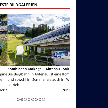
ESTE BILDGALERIEN
ibahn Karkogel - Abtenau - Salzburg
Garmisch-Partenkirch
Bergbahn in Abtenau ist eine Kombibahn
Garmisch-Partenkirchen
sowohl im Sommer als auch im Winter in
der Hauptorte in Deuts
eb.
einer Grandiosen Alpen
Zur Bildgalerie
majestätisch...