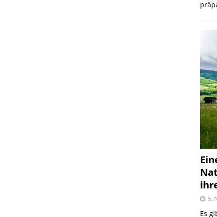
präpa
Ein
Nat
ihr
5.
Es gi