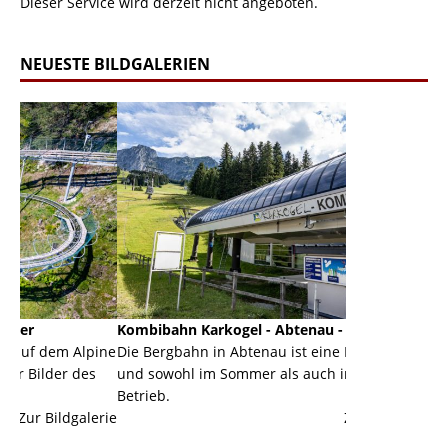
Dieser Service wird derzeit nicht angeboten.
NEUESTE BILDGALERIEN
Kombibahn Karkogel - Abtenau - Salzburg
Garmisch-Par
lpine
Die Bergbahn in Abtenau ist eine Kombibahn
Garmisch-Part
es
und sowohl im Sommer als auch im Winter in
der Hauptorte
Betrieb.
einer Grandio
lerie
Zur Bildgalerie
majestätisch..