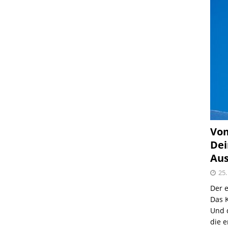
Vom
Dei
Aus
25.
Der e
Das K
Und 
die e