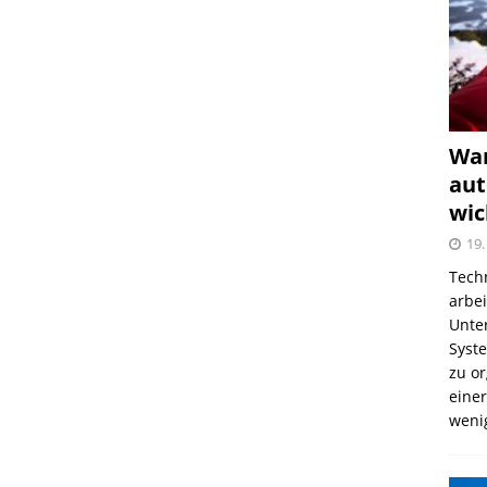
War
aut
wic
19.
Tech
arbe
Unter
Syst
zu o
einer
weni