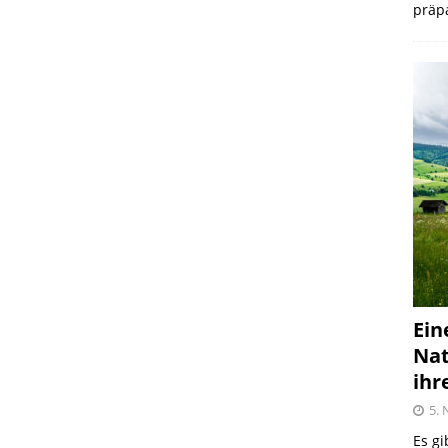
präpa
Ein
Nat
ihr
5.
Es gi