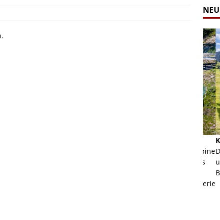
NEU
n.
Alpine Coaster - Imst - Tirol - Bilder
Komb
n in Leogang
Mehr als 3,5 Kilometer Fahrspaß auf dem Alpine
Die 
Coaster in Imst! Hier kannst Du Dir Bilder des
und 
ur Bildgalerie
Coasters ansehen.
Betri
Zur Bildgalerie