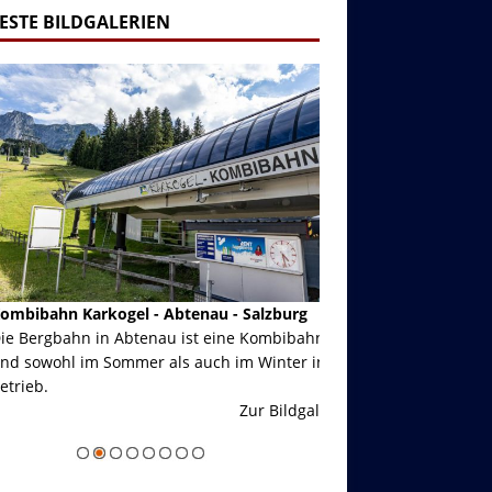
ESTE BILDGALERIEN
ibahn Karkogel - Abtenau - Salzburg
Garmisch-Partenkirch
Bergbahn in Abtenau ist eine Kombibahn
Garmisch-Partenkirchen
sowohl im Sommer als auch im Winter in
der Hauptorte in Deuts
eb.
einer Grandiosen Alpen
Zur Bildgalerie
majestätisch...