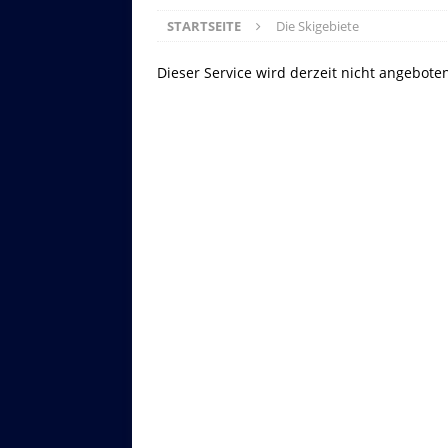
STARTSEITE
Die Skigebiete
Dieser Service wird derzeit nicht angebote
Asitzbahn - Leogang - Bilder
Schau Dir hier Bilder der Asitzbah
an.
Z