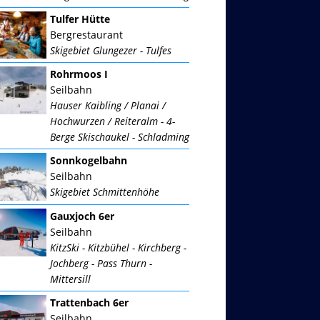
Tulfer Hütte
Bergrestaurant
Skigebiet Glungezer - Tulfes
Rohrmoos I
Seilbahn
Hauser Kaibling / Planai /
Hochwurzen / Reiteralm - 4-
Berge Skischaukel - Schladming
Sonnkogelbahn
Seilbahn
Skigebiet Schmittenhöhe
Gauxjoch 6er
Seilbahn
KitzSki - Kitzbühel - Kirchberg -
Jochberg - Pass Thurn -
Mittersill
Trattenbach 6er
Seilbahn