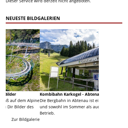
Dieser Service wird derzeit nicht angeboten.
NEUESTE BILDGALERIEN
Kombibahn Karkogel - Abtenau - Salzburg
Garmisch-P
Alpine
Die Bergbahn in Abtenau ist eine Kombibahn
Garmisch-Pa
des
und sowohl im Sommer als auch im Winter in
der Hauptor
Betrieb.
einer Grandi
alerie
Zur Bildgalerie
majestätisch