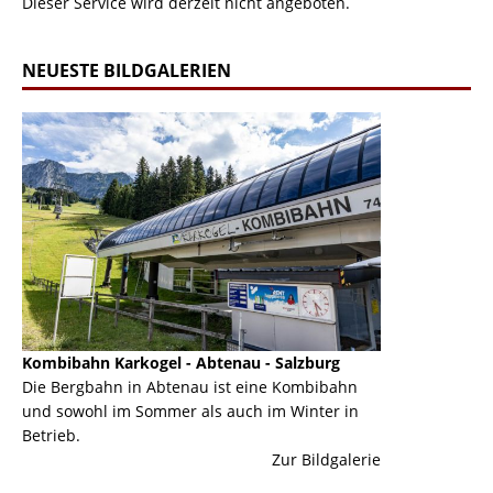
Dieser Service wird derzeit nicht angeboten.
NEUESTE BILDGALERIEN
Kombibahn Karkogel - Abtenau - Salzburg
Garmisch-Part
ine
Die Bergbahn in Abtenau ist eine Kombibahn
Garmisch-Parte
und sowohl im Sommer als auch im Winter in
der Hauptorte 
Betrieb.
einer Grandios
erie
Zur Bildgalerie
majestätisch...