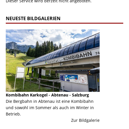
Dieser Service wird derzeit nicht angeboten.
NEUESTE BILDGALERIEN
Kombibahn Karkogel - Abtenau - Salzburg
Garmisch-Part
ine
Die Bergbahn in Abtenau ist eine Kombibahn
Garmisch-Parte
und sowohl im Sommer als auch im Winter in
der Hauptorte 
Betrieb.
einer Grandios
erie
Zur Bildgalerie
majestätisch...