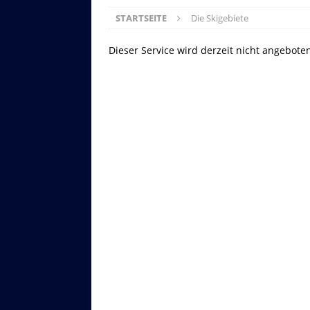
STARTSEITE
Die Skigebiete
Dieser Service wird derzeit nicht angebote
Asitzbahn - Leogang - Bilder
Schau Dir hier Bilder der Asitzbah
an.
Z