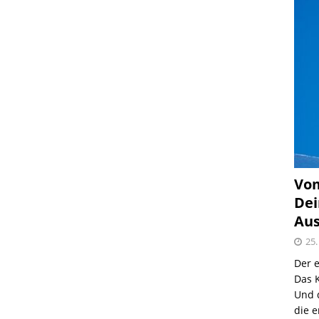
Vom
Dei
Aus
25.
Der e
Das K
Und 
die e