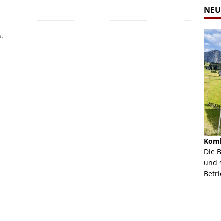
NEU
n.
Alpine Coaster - Imst - Tirol - Bilder
Komb
n in Leogang
Mehr als 3,5 Kilometer Fahrspaß auf dem Alpine
Die 
Coaster in Imst! Hier kannst Du Dir Bilder des
und 
ur Bildgalerie
Coasters ansehen.
Betri
Zur Bildgalerie