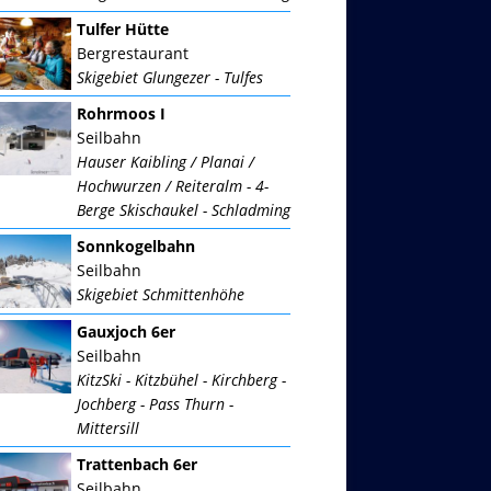
Tulfer Hütte
Bergrestaurant
Skigebiet Glungezer - Tulfes
Rohrmoos I
Seilbahn
Hauser Kaibling / Planai /
Hochwurzen / Reiteralm - 4-
Berge Skischaukel - Schladming
Sonnkogelbahn
Seilbahn
Skigebiet Schmittenhöhe
Gauxjoch 6er
Seilbahn
KitzSki - Kitzbühel - Kirchberg -
Jochberg - Pass Thurn -
Mittersill
Trattenbach 6er
Seilbahn