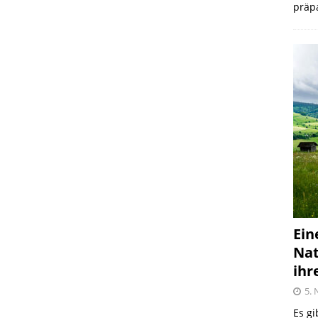
präpa
Ein
Nat
ihr
5.
Es gi