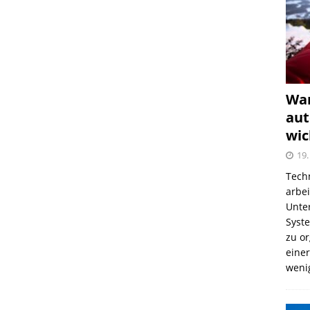
War
aut
wic
19.
Tech
arbe
Unter
Syst
zu o
einer
weni