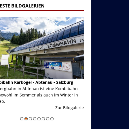
ESTE BILDGALERIEN
ibahn Karkogel - Abtenau - Salzburg
Garmisch-Partenkirch
Bergbahn in Abtenau ist eine Kombibahn
Garmisch-Partenkirchen
sowohl im Sommer als auch im Winter in
der Hauptorte in Deuts
eb.
einer Grandiosen Alpen
Zur Bildgalerie
majestätisch...