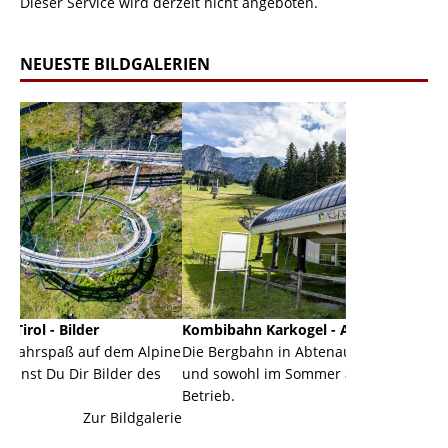
Dieser Service wird derzeit nicht angeboten.
NEUESTE BILDGALERIEN
Kombibahn Karkogel - Abtenau - Salzburg
Garmis
dem Alpine
Die Bergbahn in Abtenau ist eine Kombibahn
Garmisc
lder des
und sowohl im Sommer als auch im Winter in
der Hau
Betrieb.
einer G
Bildgalerie
Zur Bildgalerie
majestä