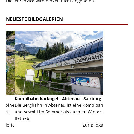
Dieser Service wird derzeit nicht angeboten.
NEUESTE BILDGALERIEN
Kombibahn Karkogel - Abtenau - Salzburg
Garmisch-Part
ine
Die Bergbahn in Abtenau ist eine Kombibahn
Garmisch-Parte
und sowohl im Sommer als auch im Winter in
der Hauptorte 
Betrieb.
einer Grandios
erie
Zur Bildgalerie
majestätisch...