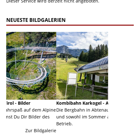
Dieser Service wird derzeit nicht angeboten.
NEUESTE BILDGALERIEN
Kombibahn Karkogel - Abtenau - Salzburg
Garmis
dem Alpine
Die Bergbahn in Abtenau ist eine Kombibahn
Garmisc
lder des
und sowohl im Sommer als auch im Winter in
der Hau
Betrieb.
einer G
Bildgalerie
Zur Bildgalerie
majestät