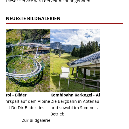
Dieser Service wird derzeit nicht angeboten.
NEUESTE BILDGALERIEN
Kombibahn Karkogel - Abtenau - Salzburg
Garmisch
em Alpine
Die Bergbahn in Abtenau ist eine Kombibahn
Garmisch-
er des
und sowohl im Sommer als auch im Winter in
der Haupt
Betrieb.
einer Gra
ldgalerie
Zur Bildgalerie
majestäti