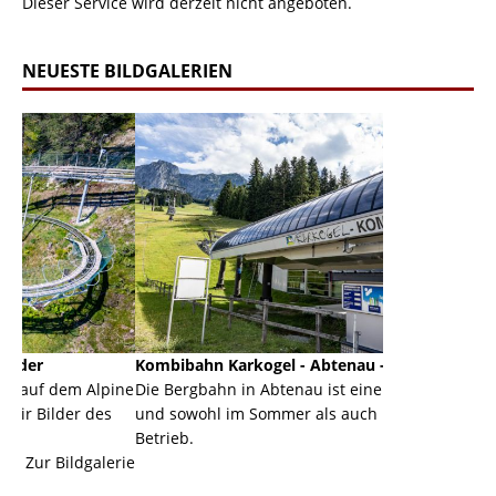
Dieser Service wird derzeit nicht angeboten.
NEUESTE BILDGALERIEN
Kombibahn Karkogel - Abtenau - Salzburg
Garmisch-Pa
lpine
Die Bergbahn in Abtenau ist eine Kombibahn
Garmisch-Part
es
und sowohl im Sommer als auch im Winter in
der Hauptorte
Betrieb.
einer Grandio
lerie
Zur Bildgalerie
majestätisch..