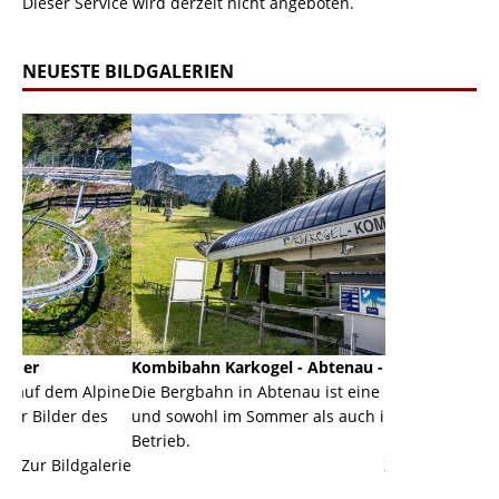
Dieser Service wird derzeit nicht angeboten.
NEUESTE BILDGALERIEN
Kombibahn Karkogel - Abtenau - Salzburg
Garmisch-Par
lpine
Die Bergbahn in Abtenau ist eine Kombibahn
Garmisch-Part
es
und sowohl im Sommer als auch im Winter in
der Hauptorte
Betrieb.
einer Grandio
lerie
Zur Bildgalerie
majestätisch..