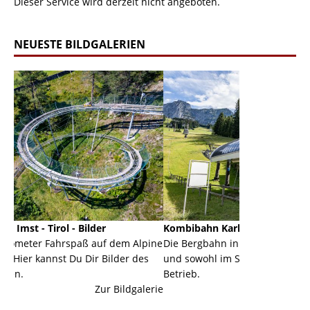
Dieser Service wird derzeit nicht angeboten.
NEUESTE BILDGALERIEN
lder
Kombibahn Karkogel - Abtenau - Salzburg
G
ß auf dem Alpine
Die Bergbahn in Abtenau ist eine Kombibahn
G
Dir Bilder des
und sowohl im Sommer als auch im Winter in
d
Betrieb.
e
Zur Bildgalerie
Zur Bildgalerie
ma