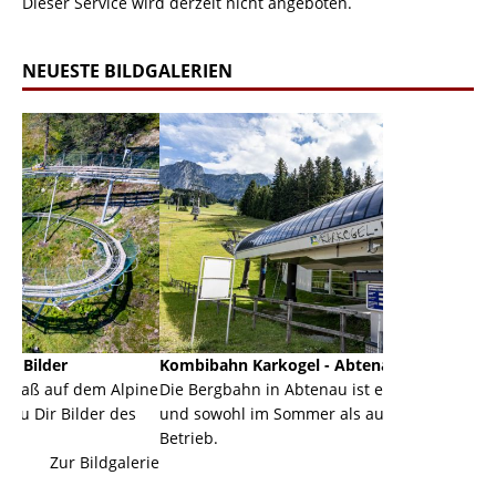
Dieser Service wird derzeit nicht angeboten.
NEUESTE BILDGALERIEN
Kombibahn Karkogel - Abtenau - Salzburg
Garmisch-P
Alpine
Die Bergbahn in Abtenau ist eine Kombibahn
Garmisch-Pa
 des
und sowohl im Sommer als auch im Winter in
der Hauptor
Betrieb.
einer Grand
galerie
Zur Bildgalerie
majestätisch