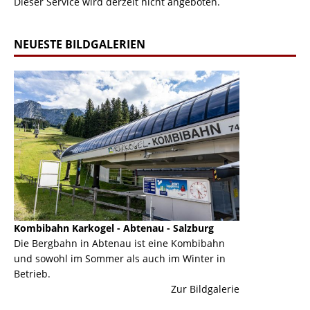
Dieser Service wird derzeit nicht angeboten.
NEUESTE BILDGALERIEN
Kombibahn Karkogel - Abtenau - Salzburg
Garmisch-Part
ine
Die Bergbahn in Abtenau ist eine Kombibahn
Garmisch-Parte
und sowohl im Sommer als auch im Winter in
der Hauptorte 
Betrieb.
einer Grandios
erie
Zur Bildgalerie
majestätisch...