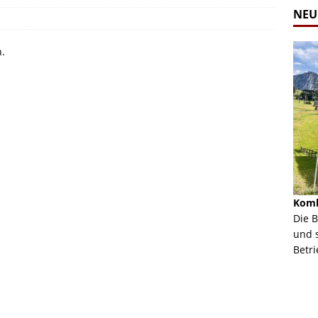
NEU
n.
Alpine Coaster - Imst - Tirol - Bilder
Komb
n in Leogang
Mehr als 3,5 Kilometer Fahrspaß auf dem Alpine
Die 
Coaster in Imst! Hier kannst Du Dir Bilder des
und 
ur Bildgalerie
Coasters ansehen.
Betri
Zur Bildgalerie