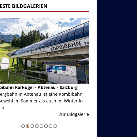
ESTE BILDGALERIEN
ibahn Karkogel - Abtenau - Salzburg
Garmisch-Partenkirch
Bergbahn in Abtenau ist eine Kombibahn
Garmisch-Partenkirchen
sowohl im Sommer als auch im Winter in
der Hauptorte in Deuts
eb.
einer Grandiosen Alpen
Zur Bildgalerie
majestätisch...