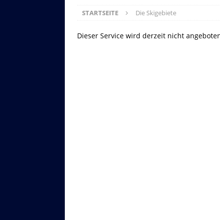
STARTSEITE
Die Skigebiete
Dieser Service wird derzeit nicht angebote
Asitzbahn - Leogang - Bilder
Schau Dir hier Bilder der Asitzbah
an.
Z